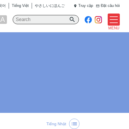
국어
Tiếng Việt
やさしいにほんご
Truy cập
Đặt câu hỏi
place
mail_outline
A
search
MENU
list
Tiếng Nhật