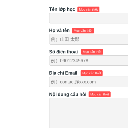
content
Tên lớp học
Mục cần thiết
Họ và tên
Mục cần thiết
Số điện thoại
Mục cần thiết
Địa chỉ Email
Mục cần thiết
Nội dung câu hỏi
Mục cần thiết