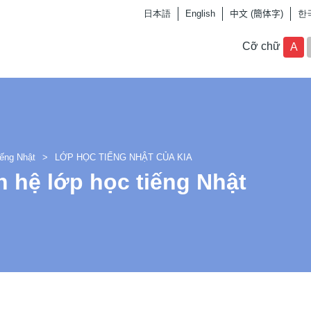
日本語
English
中文 (簡体字)
한
Cỡ chữ
A
iếng Nhật
LỚP HỌC TIẾNG NHẬT CỦA KIA
n hệ lớp học tiếng Nhật