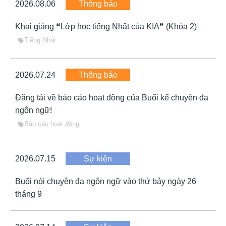
2026.08.06
Thông báo
Khai giảng ❝Lớp học tiếng Nhật của KIA❞ (Khóa 2)
Tiếng Nhật
sell
2026.07.24
Thông báo
Đăng tải về báo cáo hoạt động của Buổi kể chuyện đa
ngôn ngữ!
Báo cáo hoạt động
sell
2026.07.15
Sự kiện
Buổi nói chuyện đa ngôn ngữ vào thứ bảy ngày 26
tháng 9