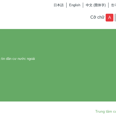
日本語
English
中文 (簡体字)
한
Cỡ chữ
A
 tin dân cư nước ngoài
Trung tâm c