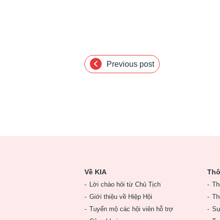
chevron_left
Previous post
Về KIA
Thô
Lời chào hỏi từ Chủ Tịch
Th
Giới thiệu về Hiệp Hội
Th
Tuyển mộ các hội viên hỗ trợ
Sự