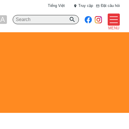
Tiếng Việt
Truy cập
Đặt câu hỏi
place
mail_outline
A
search
MENU