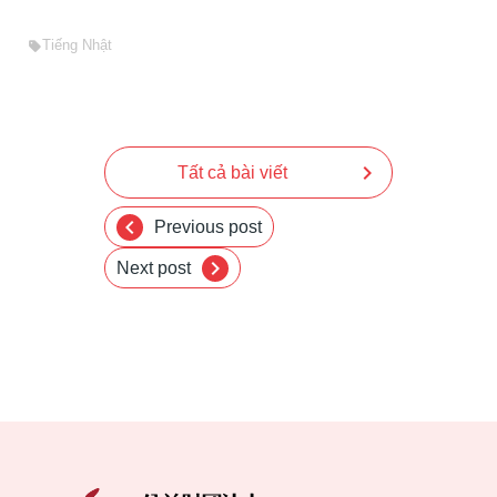
Tiếng Nhật
sell
chevron_right
Tất cả bài viết
chevron_left
Previous post
chevron_right
Next post