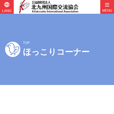
language
LANG
MENU
コ
ン
テ
ン
ツ
TOP
へ
ほっこりコーナー
ス
キ
ッ
プ