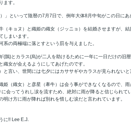
ります。
）」といって陰暦の7月7日で、例年大体8月中旬がこの日にあ
牛（キョヌ）と織姫の織女（ジッニョ）を結婚させますが、結
てしまいます。
河系の両極端に落とすという罰を与えました。
(鵲)とカラス(烏)が二人を助けるために一年に一日だけの旧
と織女が会えるようにしてあげたのです。
）と言い、世間には七夕にはカササギやカラスが見られないと
織姫（織女）と彦星（牽牛）は会う事ができなくなるので、雨
りに会ってうれし涙を流すため、絶対に雨が降ると信じられて
の明け方に雨が降れば別れを惜しむ涙だと言われています。
Lee E.J.