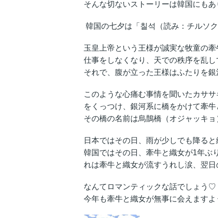
そんな切ないストーリーは韓国にもあ
韓国の七夕は「칠석（読み：チルソク
玉皇上帝という王様が誠実な牧童の牽
仕事をしなくなり、天での秩序を乱し
それで、腹が立った王様はふたりを銀
このような心痛む事情を聞いたカササギ
をくっつけ、銀河系に橋をかけて牽牛
その橋の名前は烏鵲橋（オジャッキョ
日本ではその日、雨が少しでも降ると
韓国ではその日、牽牛と織女が1年ぶ
れは牽牛と織女が流すうれし涙、翌日
なんてロマンティックな話でしょう♡
今年も牽牛と織女が無事に会えますように!! 