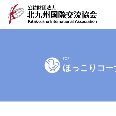
コ
ン
テ
ン
ツ
TOP
へ
ほっこりコー
ス
キ
ッ
プ