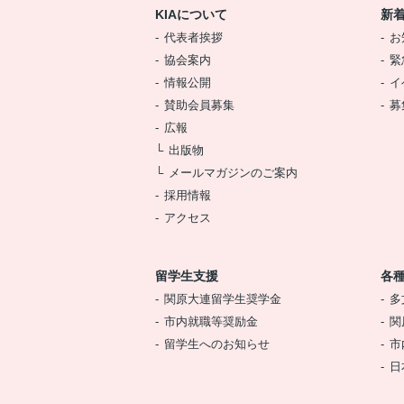
KIAについて
新
代表者挨拶
お
協会案内
緊
情報公開
イ
賛助会員募集
募
広報
出版物
メールマガジンのご案内
採用情報
アクセス
留学生支援
各
関原大連留学生奨学金
多
市内就職等奨励金
関
留学生へのお知らせ
市
日