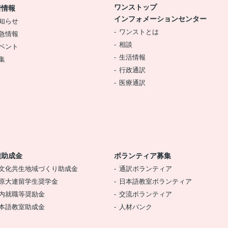
ワンストップ
着情報
インフォメーションセンター
知らせ
ワンストとは
急情報
相談
ベント
生活情報
集
行政通訳
医療通訳
種助成金
ボランティア募集
文化共生地域づくり助成金
通訳ボランティア
原大連留学生奨学金
日本語教室ボランティア
内就職等奨励金
交流ボランティア
本語教室助成金
人材バンク