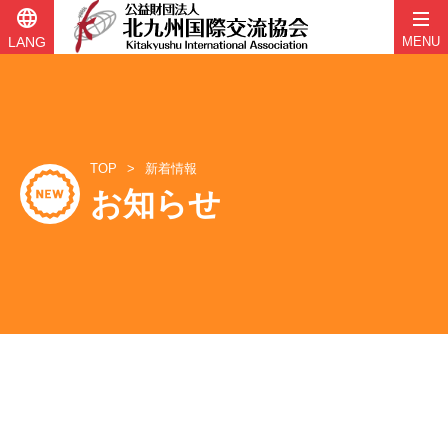
language
LANG
MENU
コ
ン
テ
ン
ツ
TOP
新着情報
へ
お知らせ
ス
キ
ッ
プ