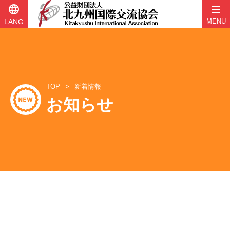
language
LANG
MENU
コ
ン
テ
ン
ツ
TOP
新着情報
へ
お知らせ
ス
キ
ッ
プ