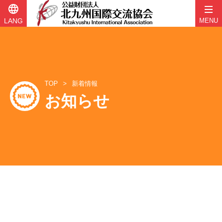
language
LANG
MENU
コ
ン
テ
ン
ツ
TOP
新着情報
へ
お知らせ
ス
キ
ッ
プ