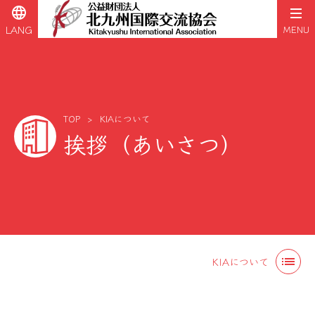
language
LANG
MENU
TOP
KIAについて
挨拶（あいさつ）
コ
ン
list
KIAについて
テ
ン
ツ