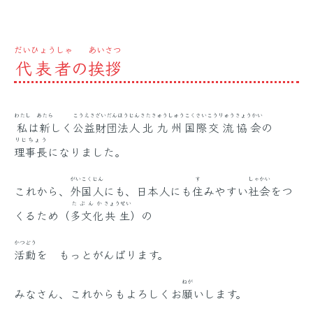
へ
ス
キ
だいひょうしゃ
あいさつ
代表者
の
挨拶
ッ
プ
わたし
あたら
こうえき
ざいだん
ほうじん
きたきゅうしゅう
こくさい
こうりゅう
きょうかい
私
は
新
しく
公益
財団
法人
北九州
国際
交流
協会
の
りじちょう
理事長
になりました。
がいこくじん
す
しゃかい
これから、
外国人
にも、日本人にも
住
みやすい
社会
をつ
たぶんか
きょうせい
くるため（
多文化
共生
）の
かつどう
活動
を もっとがんばります。
ねが
みなさん、これからもよろしくお
願
いします。