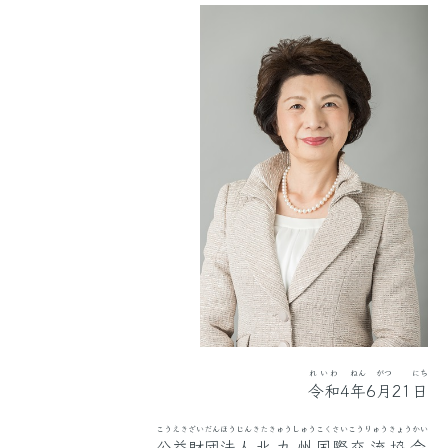
れいわ
ねん
がつ
にち
令和
4
年
6
月
21
日
こうえき
ざいだん
ほうじん
きたきゅうしゅう
こくさい
こうりゅう
きょうかい
公益
財団
法人
北九州
国際
交流
協会