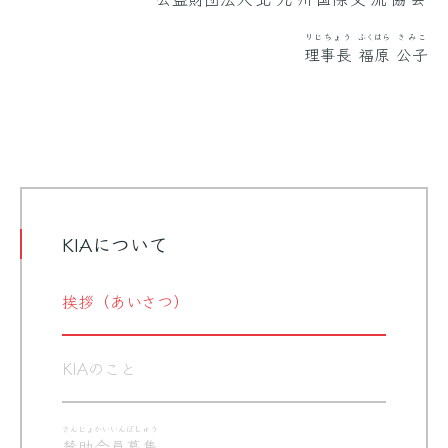
りじちょう
ふくはら
きみこ
理事長
福原
公子
KIAについて
挨拶（あいさつ）
KIAのこと
さんじょ
かいいん
ぼしゅう
賛助
会員
募集