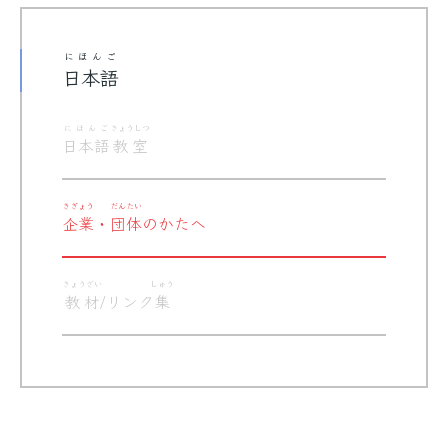
にほんご
日本語
にほんご
きょうしつ
日本語
教室
きぎょう
だんたい
企業
・
団体
のかたへ
きょうざい
しゅう
教材
/リンク
集