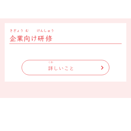
へ
ス
キ
ッ
きぎょう
む
けんしゅう
プ
企業
向
け
研修
くわ
詳
しいこと