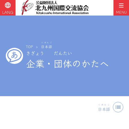
language
LANG
MENU
にほんご
TOP
日本語
きぎょう
だんたい
企業
・
団体
のかたへ
コ
ン
にほんご
list
日本語
テ
ン
ツ