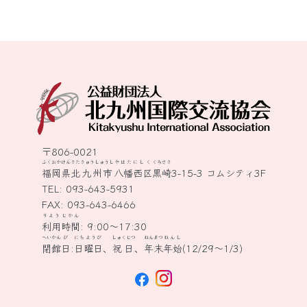
〒806-0021
ふくおかけん
きたきゅうしゅうし
やはたにしく
くろさき
福岡県
北九州市
八幡西区
黒崎
3-15-3 コムシティ3F
TEL:
093-643-5931
FAX: 093-643-6466
りよう
じかん
利用
時間
: 9:00～17:30
へいかん
び
にちようび
しゅくじつ
ねんまつ
ねんし
閉館
日
:
日曜日
、
祝日
、
年末
年始
(12/29～1/3)