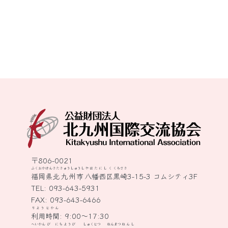
〒806-0021
ふくおかけん
きたきゅうしゅうし
やはたにしく
くろさき
福岡県
北九州市
八幡西区
黒崎
3-15-3 コムシティ3F
TEL:
093-643-5931
FAX: 093-643-6466
りよう
じかん
利用
時間
: 9:00～17:30
へいかん
び
にちようび
しゅくじつ
ねんまつ
ねんし