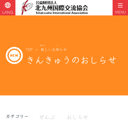
language
LANG
MENU
コ
ン
テ
ン
ツ
あたら
し
TOP
新
しいお
知
らせ
へ
きんきゅうのおしらせ
ス
キ
ッ
プ
カテゴリー
ぜんぶ
おしらせ