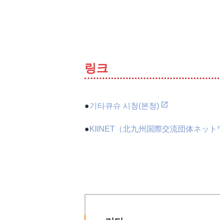
츠
로
바
로
가
기
링크
●
기타큐슈 시청(본청)
●
KIINET（北九州国際交流団体ネッ