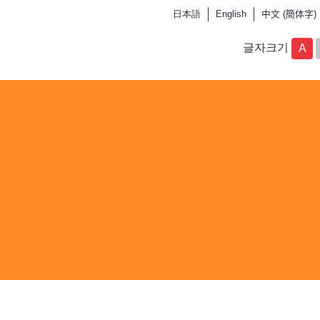
日本語
English
中文 (簡体字)
글자크기
A