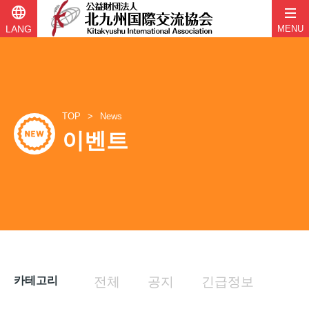
language
LANG
MENU
콘
텐
츠
로
바
TOP
News
로
이벤트
가
기
카테고리
전체
공지
긴급정보