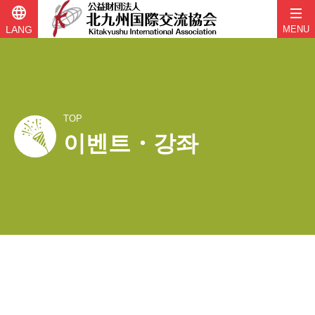
language
LANG
MENU
TOP
이벤트・강좌
콘
텐
츠
로
바