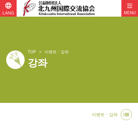
language
LANG
MENU
TOP
이벤트・강좌
강좌
콘
list
텐
이벤트・강좌
츠
로
바