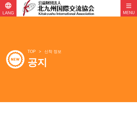
language
LANG
MENU
콘
텐
츠
로
바
TOP
신착 정보
로
공지
가
기