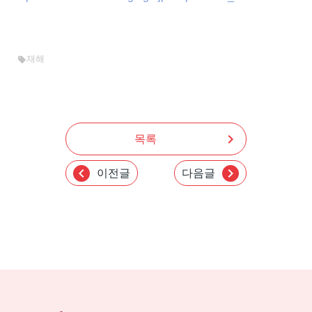
재해
sell
chevron_right
목록
chevron_left
chevron_right
이전글
다음글