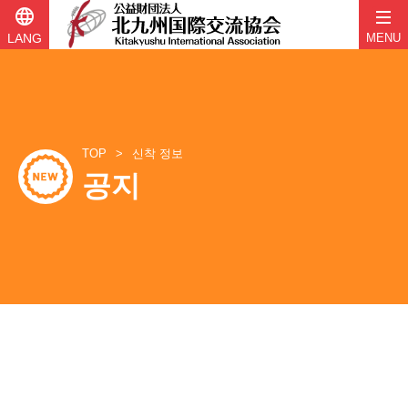
language
LANG
MENU
콘
텐
츠
로
바
TOP
신착 정보
로
공지
가
기