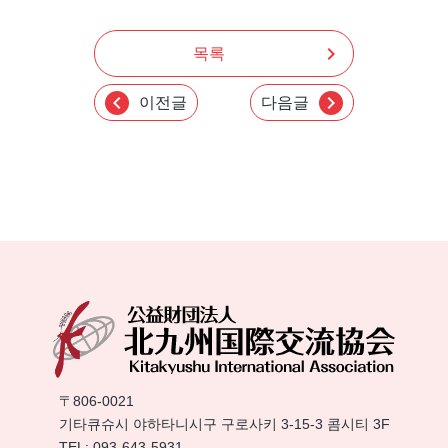
chevron_right
목록
chevron_left
chevron_right
이전글
다음글
〒806-0021
기타큐슈시 야하타니시구 구로사키 3-15-3 콤시티 3F
TEL:
093-643-5931