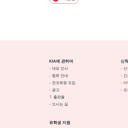
KIA에 관하여
신착
대표 인사
신
협회 안내
긴
찬조회원 모집
이
광고
모
출판물
오시는 길
유학생 지원