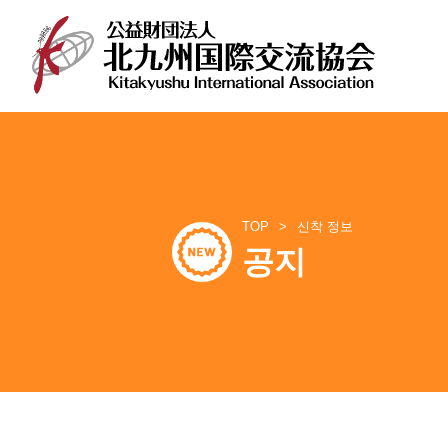
콘
텐
츠
로
바
TOP
신착 정보
로
공지
가
기