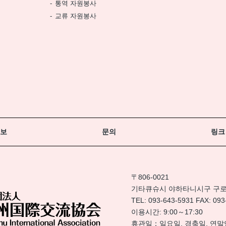
통역 자원봉사
교류 자원봉사
정보
문의
링크
〒806-0021
기타큐슈시 야하타니시구 구로사키
TEL:
093-643-5931
FAX: 093
이용시간: 9:00～17:30
휴관일：일요일, 경축일, 연말연시