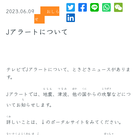
2023.06.09
おしら
せ
Jアラートについて
テレビでJアラートについて、ときどきニュースがありま
す。
じしん
つなみ
ほか
くに
こうげき
Jアラートでは、
地震
、
津波
、
他
の
国
からの
攻撃
などにつ
し
いてお
知
らせします。
くわ
詳
しいことは、↓のポータルサイトをみてください。
ないかくふ
こくみん
ほご
はっしゃ