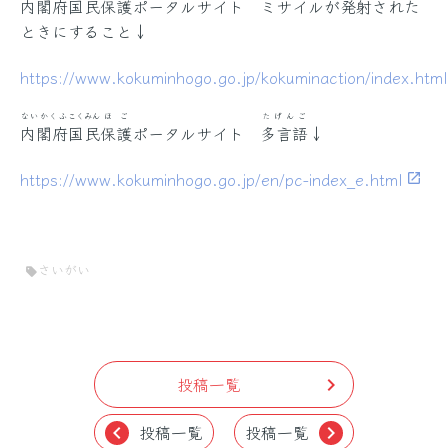
内閣府
国民
保護
ポータルサイト ミサイルが
発射
された
ときにすること↓
https://www.kokuminhogo.go.jp/kokuminaction/index.html
ないかくふ
こくみん
ほご
たげんご
内閣府
国民
保護
ポータルサイト
多言語
↓
https://www.kokuminhogo.go.jp/en/pc-index_e.html
さいがい
sell
投稿一覧
chevron_right
投稿一覧
投稿一覧
chevron_left
chevron_right