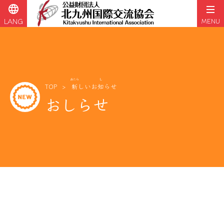
language
LANG
MENU
コ
ン
テ
ン
ツ
あたら
し
TOP
新
しいお
知
らせ
へ
おしらせ
ス
キ
ッ
プ