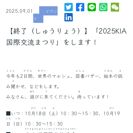
2025.09.01
イベン
ト
【終了（しゅうりょう）】「2025KIA
国際交流まつり」をします！
ことし
かかん
せかい
としょ
えほん
よ
今年
も2
日間
、
世界
のマルシェ、
図書
バザー、
絵本
の
読
き
み
聞
かせ、などをします。
あそ
き
ま
みなさん、
遊
びに
来
てください。
待
っています！
がつ
にち
ど
がつ
■いつ：10
月
18
日
（
土
）10：30～15：30、10
月
19
にち
にち
日
（
日
）10：30～15：30
きたきゅうしゅう
こくさい
こうりゅう
きょうかい