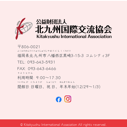
〒806-0021
ふくおかけん
きたきゅうしゅうし
やはたにしく
くろさき
福岡県
北九州市
八幡西区
黒崎
3-15-3 コムシティ3F
TEL:
093-643-5931
FAX: 093-643-6466
りよう
じかん
利用
時間
: 9:00～17:30
へいかん
び
にちようび
しゅくじつ
ねんまつ
ねんし
閉館
日
:
日曜日
、
祝日
、
年末
年始
(12/29～1/3)
© Kitakyushu International Association All rights reserved.