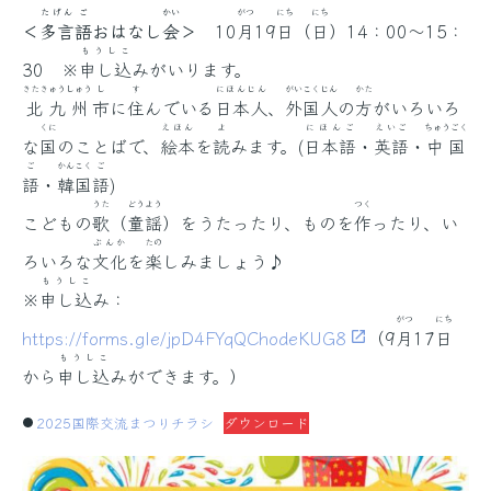
たげん
ご
かい
がつ
にち
にち
＜
多言
語
おはなし
会
＞
10
月
19
日
（
日
）14：00～15：
もうしこ
30 ※
申し込
みがいります。
きたきゅうしゅう
し
す
にほんじん
がいこく
じん
かた
北九州
市
に
住
んでいる
日本人
、
外国
人
の
方
がいろいろ
くに
えほん
よ
にほんご
えいご
ちゅうごく
な
国
のことばで、
絵本
を
読
みます。(
日本語
・
英語
・
中国
ご
かんこく
ご
語
・
韓国
語
)
うた
どうよう
つく
こどもの
歌
（
童謡
）をうたったり、ものを
作
ったり、い
ぶんか
たの
ろいろな
文化
を
楽
しみましょう♪
もうしこ
※
申し込
み：
がつ
にち
https://forms.gle/jpD4FYqQChodeKUG8
（9
月
17
日
もうしこ
から
申し込
みができます。）
2025国際交流まつりチラシ
ダウンロード