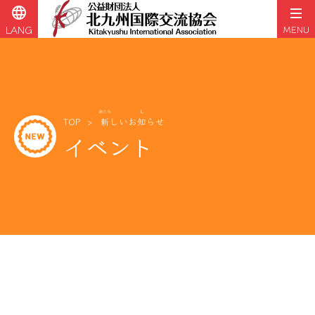
language
LANG
MENU
コ
ン
テ
ン
ツ
あたら
し
TOP
新
しいお
知
らせ
へ
イベント
ス
キ
ッ
プ