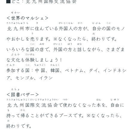
■どこ：
北九州
国際
交流
協会
せかい
＜
世界
のマルシェ＞
きたきゅうしゅう
し
す
がいこく
じん
かた
じぶん
くに
北九州
市
に
住
んでいる
外国
人
の
方
が、
自分
の
国
のモノ
う
お
やおかしを
売
ります。※なくなったら、
終
わりです。
くに
みせ
がいこく
ほう
はな
いろいろな
国
の
店
で、
外国
の
方
と
話
しながら、さまざま
ぶんか
たいけん
な
文化
も
体験
しましょう！
さんか
くに
ちゅうごく
かんこく
参加
する
国
：
中国
、
韓国
、ベトナム、タイ、インドネシ
ア、モンゴル、イラン
としょ
＜
図書
バザー＞
きたきゅうしゅう
こくさい
こうりゅう
きょうかい
つか
ほん
じゆう
北九州
国際
交流
協会
で
使
わなくなった
本
を、
自由
に
も
かえ
持
って
帰
ることができるブースです。※なくなったら、
お
終
わりです。