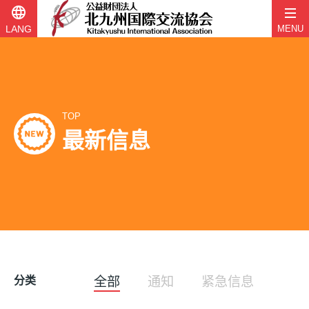
language
LANG
MENU
跳
至
内
容
TOP
最新信息
分类
全部
通知
紧急信息