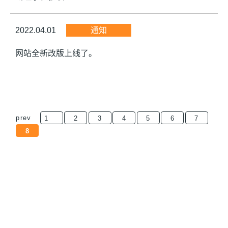
2022.04.01
通知
网站全新改版上线了。
文
章
prev
1
2
3
4
5
6
7
分
8
页