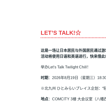
内
容
LET’S TALK!☆
这
是一
场让
日本居民与外国居民通
过
游
活
动
将使用日
语
和英
语进
行，快来借此
举办Let’s Talk Twilight Chill！
时期
：2026年8月19日（星期三）18
※北九州 ひとみらいプレイス企划：“轻
地点
：COMCITY 3楼 大会议室（八幡西