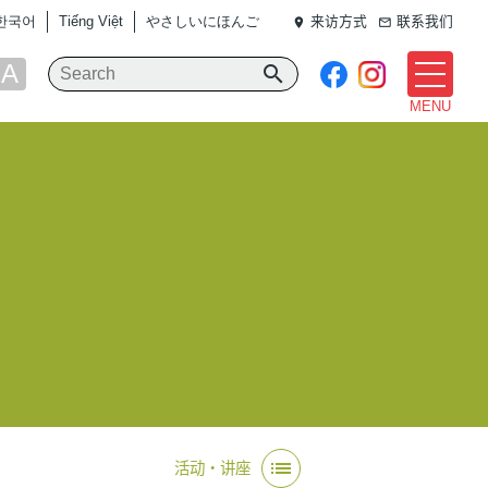
한국어
Tiếng Việt
やさしいにほんご
来访方式
联系我们
place
mail_outline
A
search
MENU
list
活动‧讲座