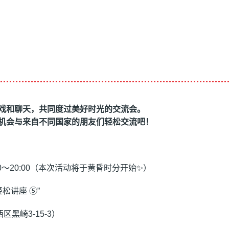
戏
和聊天，共同度
过
美好
时
光的交流会。
机会与来自不同国家的朋友
们轻
松交流吧！
:30～20:00（本次活动将于黄昏时分开始✨）
松讲座 ⑤”
区黑崎3-15-3）