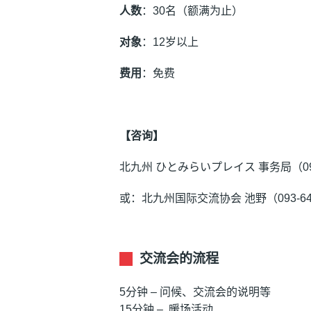
人数
：30名（额满为止）
对
象
：12岁以上
费
用
：免费
【咨
询
】
北九州 ひとみらいプレイス 事务局（093-
或：北九州国际交流协会 池野（093-643
交流会的流程
5分钟 – 问候、交流会的说明等
15分钟 – 暖场活动